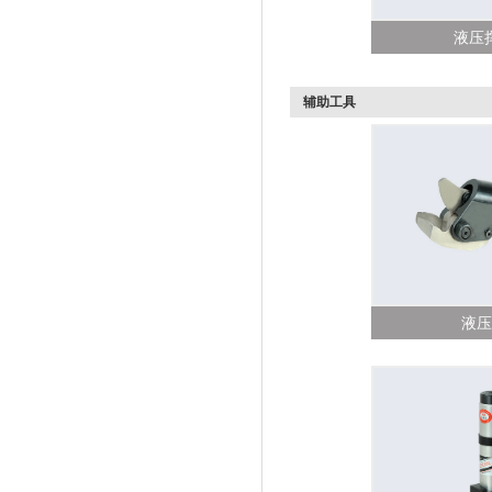
液压
辅助工具
液压