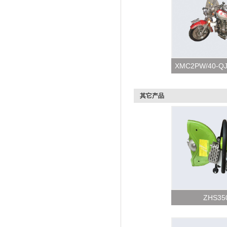
XMC2PW/40-Q
其它产品
ZHS3